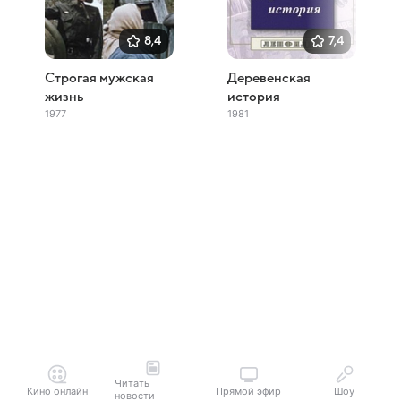
8,4
7,4
Строгая мужская
Деревенская
жизнь
история
1977
1981
Читать
Кино онлайн
Прямой эфир
Шоу
новости