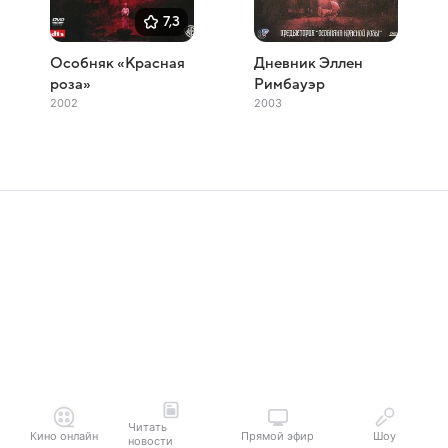
7,3
Особняк «Красная
Дневник Эллен
роза»
Римбауэр
2002
2003
Читать
Кино онлайн
Прямой эфир
Шоу
новости