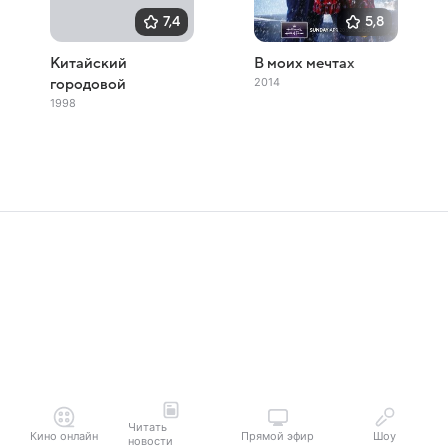
7,4
5,8
Китайский
В моих мечтах
2014
городовой
1998
Читать
Кино онлайн
Прямой эфир
Шоу
новости