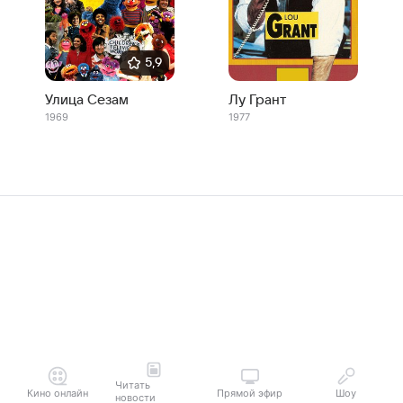
5,9
Улица Сезам
Лу Грант
1969
1977
Читать
Кино онлайн
Прямой эфир
Шоу
новости