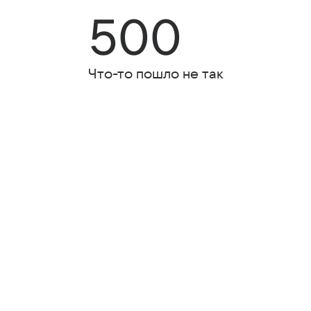
500
Что-то пошло не так