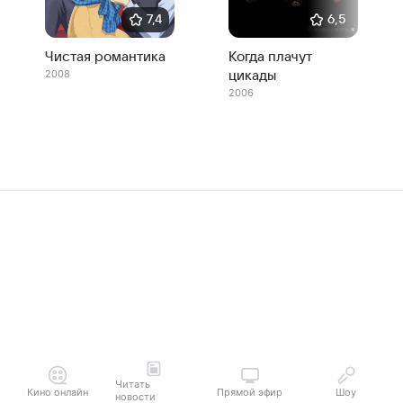
7,4
6,5
Чистая романтика
Когда плачут
2008
цикады
2006
Читать
Кино онлайн
Прямой эфир
Шоу
новости