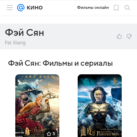
Фильмы онлайн
Фэй Сян
Fei Xiang
Фэй Сян: Фильмы и сериалы
5