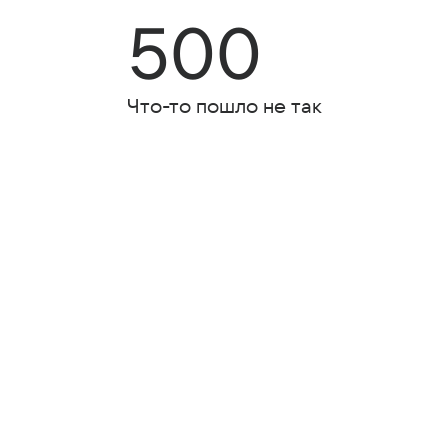
500
Что-то пошло не так