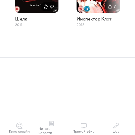
7,7
7
Шелк
Инспектор Клот
2011
2012
Читать
Кино онлайн
Прямой эфир
Шоу
новости