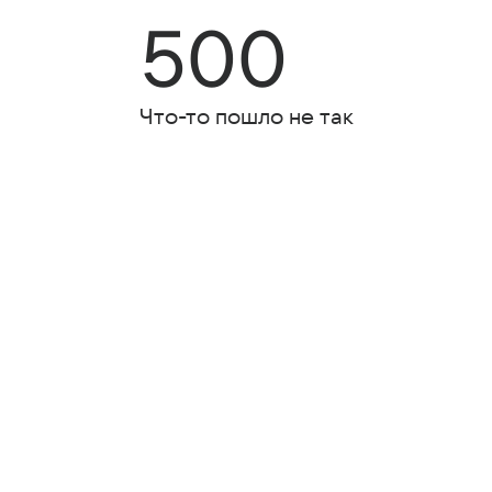
500
Что-то пошло не так