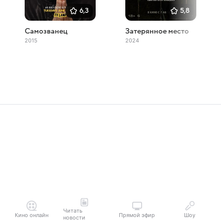
6,3
5,8
Самозванец
Затерянное место
2015
2024
Читать
Кино онлайн
Прямой эфир
Шоу
новости