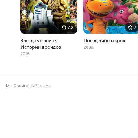
7,3
7
Звездные войны:
Поезд динозавров
Истории дроидов
2009
2015
Mail
О компании
Реклама