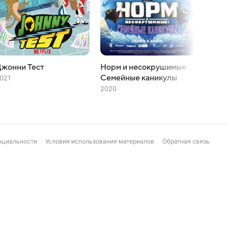
Джонни Тест
Норм и несокрушимые:
Норм 
Семейные каникулы
Больш
021
2020
2019
нциальности
Условия использования материалов
Обратная связь