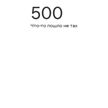
500
Что-то пошло не так