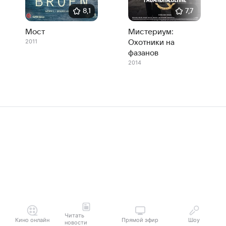
8,1
7,7
Мост
Мистериум:
2011
Охотники на
фазанов
2014
Читать
Кино онлайн
Прямой эфир
Шоу
новости