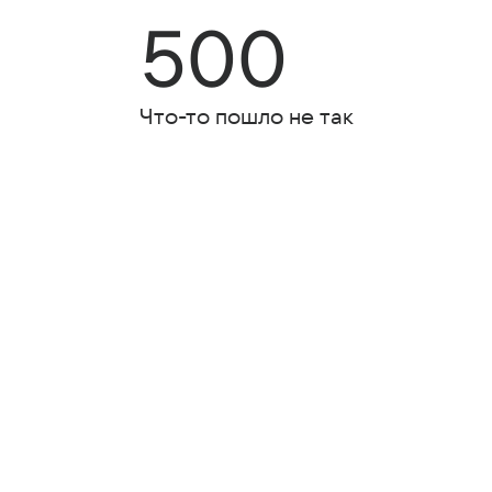
500
Что-то пошло не так