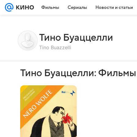
Фильмы
Сериалы
Новости и статьи
Тино Буаццелли
Tino Buazzelli
Тино Буаццелли: Фильмы