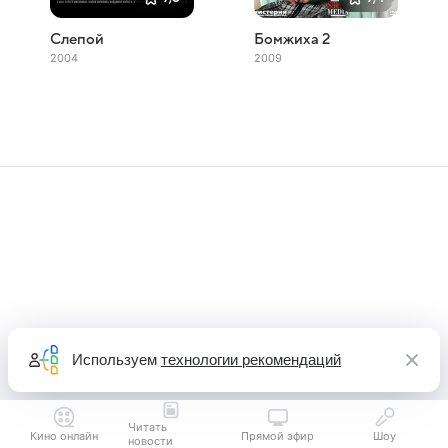
Слепой
Бомжиха 2
2004
2009
Используем
технологии рекомендаций
Читать
Кино онлайн
Прямой эфир
Шоу
новости