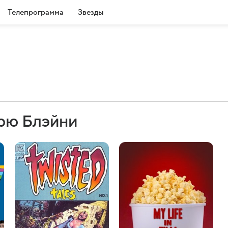
Телепрограмма
Звезды
рю Блэйни