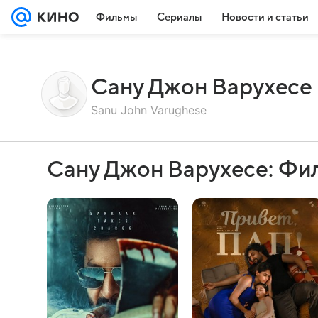
Фильмы
Сериалы
Новости и статьи
Сану Джон Варухесе
Sanu John Varughese
Сану Джон Варухесе: Фи