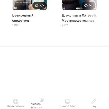
7,5
6,8
Безмолвный
Шекспир и Хэтэуэй:
свидетель
Частные детективы
1996
2018
Читать
Кино онлайн
Прямой эфир
Шоу
новости