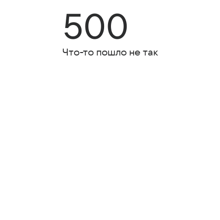
500
Что-то пошло не так