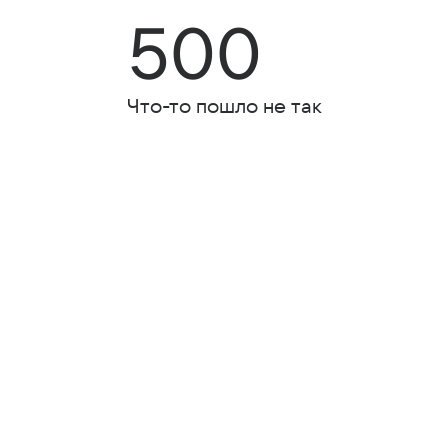
500
Что-то пошло не так