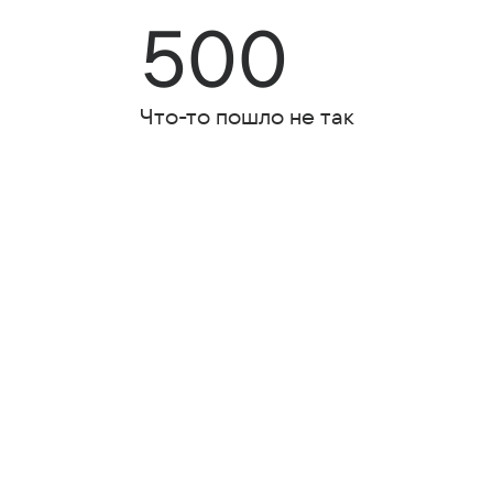
500
Что-то пошло не так