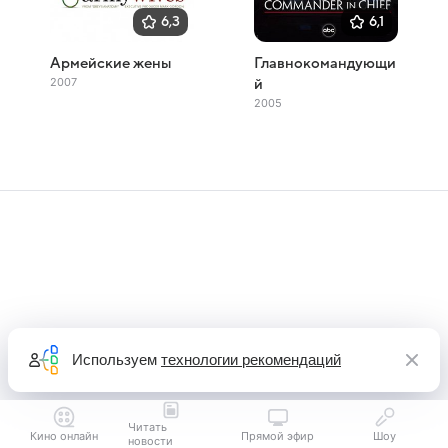
6,3
6,1
Армейские жены
Главнокомандующи
2007
й
2005
Используем
технологии рекомендаций
Читать
Кино онлайн
Прямой эфир
Шоу
новости