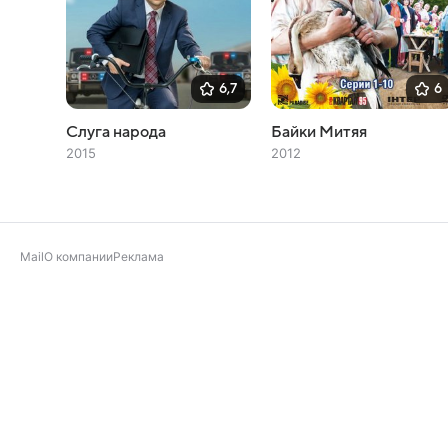
6,7
6
Слуга народа
Байки Митяя
2015
2012
Mail
О компании
Реклама