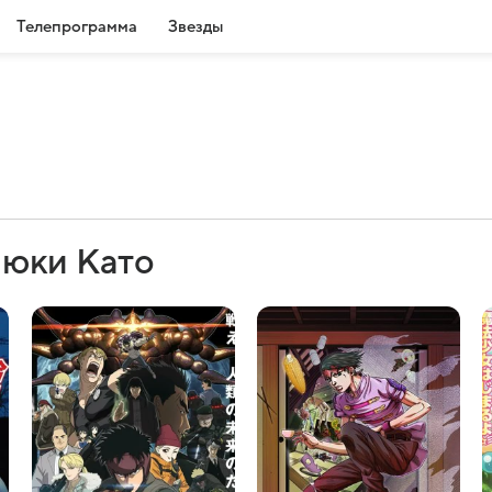
Телепрограмма
Звезды
июки Като