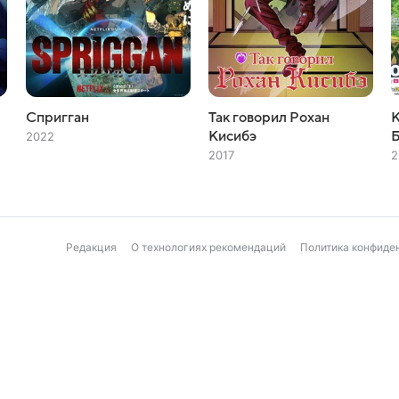
Спригган
Так говорил Рохан
К
Кисибэ
2022
2017
2
Редакция
О технологиях рекомендаций
Политика конфиде