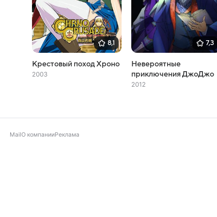
8,1
7,3
Крестовый поход Хроно
Невероятные
приключения ДжоДжо
2003
2012
Mail
О компании
Реклама