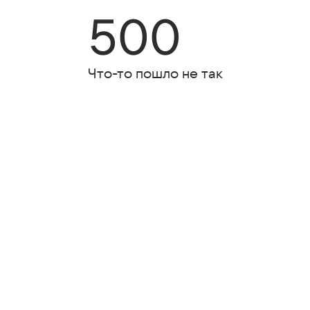
500
Что-то пошло не так