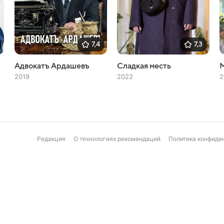
7,4
7,3
Адвокатъ Ардашевъ
Сладкая месть
М
2019
2022
2
Редакция
О технологиях рекомендаций
Политика конфиде