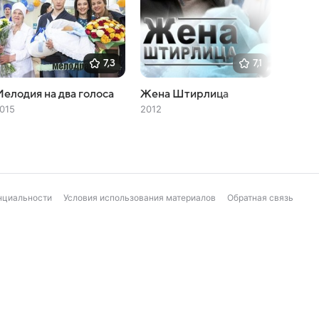
7,3
7,1
елодия на два голоса
Жена Штирлица
Теща-
015
2012
2017
нциальности
Условия использования материалов
Обратная связь