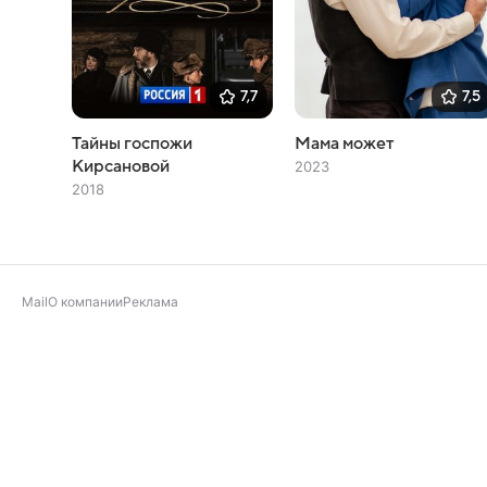
7,7
7,5
Тайны госпожи
Мама может
Кирсановой
2023
2018
Mail
О компании
Реклама