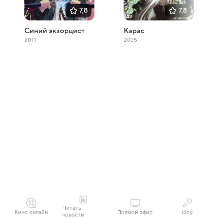
7,8
7,8
Синий экзорцист
Карас
2011
2005
Читать
Кино онлайн
Прямой эфир
Шоу
новости