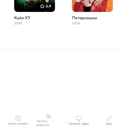
6,4
Кайл XY
Пятерняшки
2006
2004
Читать
Кино онлайн
Прямой эфир
Шоу
новости