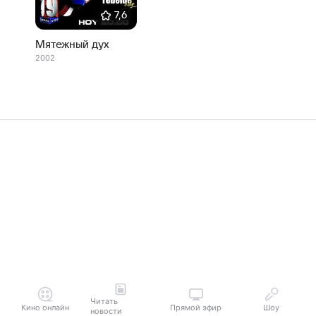
7,6
Мятежный дух
2002
Читать
Кино онлайн
Прямой эфир
Шоу
новости