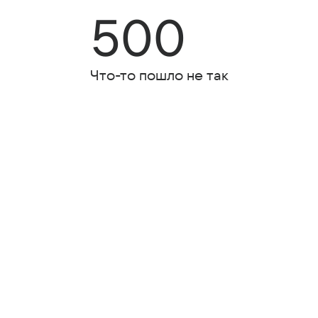
500
Что-то пошло не так