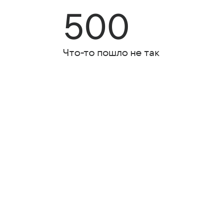
500
Что-то пошло не так