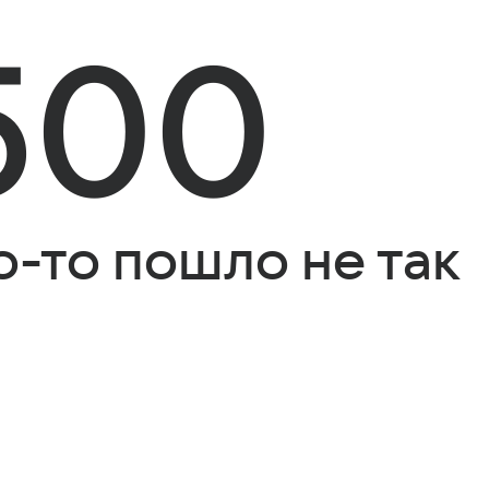
500
о-то пошло не так