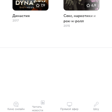
7,9
6,9
Династия
Секс, наркотики и
2017
рок-н-ролл
2015
Читать
Кино онлайн
Прямой эфир
Шоу
новости