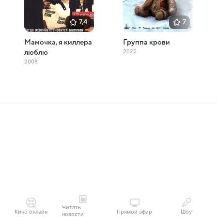
7,4
7
Мамочка, я киллера
Группа крови
2025
люблю
2008
Читать
Кино онлайн
Прямой эфир
Шоу
новости