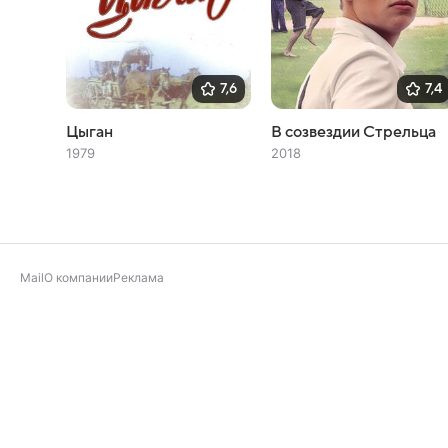
7,6
7,4
Цыган
В созвездии Стрельца
1979
2018
Mail
О компании
Реклама