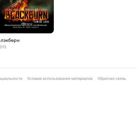
Блэкберн
015
нциальности
Условия использования материалов
Обратная связь