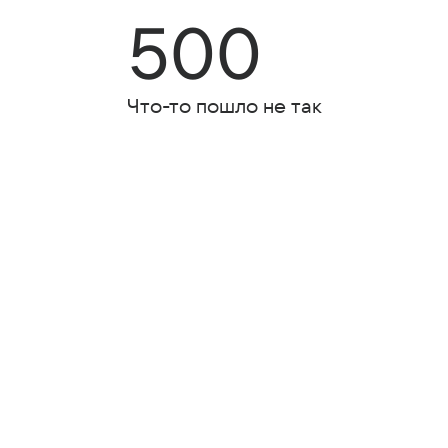
500
Что-то пошло не так