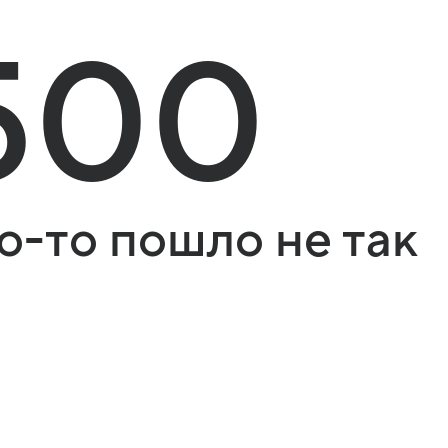
500
о-то пошло не так