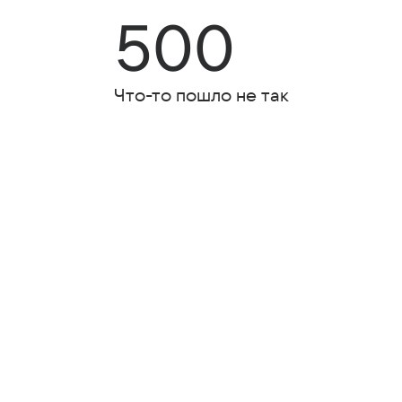
500
Что-то пошло не так