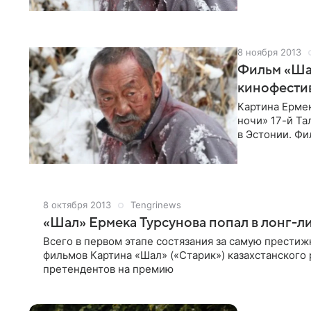
8 ноября 2013
Фильм «Шал
кинофести
Картина Ерме
ночи» 17-й Та
в Эстонии. Ф
в международ
8 октября 2013
Tengrinews
«Шал» Ермека Турсунова попал в лонг-л
Всего в первом этапе состязания за самую прести
фильмов Картина «Шал» («Старик») казахстанского
претендентов на премию