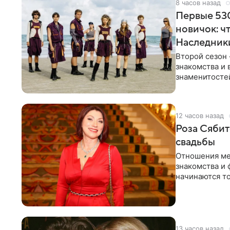
8 часов назад
Первые 530
новичок: ч
Наследник
Второй сезон 
знакомства и 
знаменитостей
несколько дне
12 часов назад
Роза Сябит
свадьбы
Отношения ме
знакомства и 
начинаются то
многого,
13 часов назад