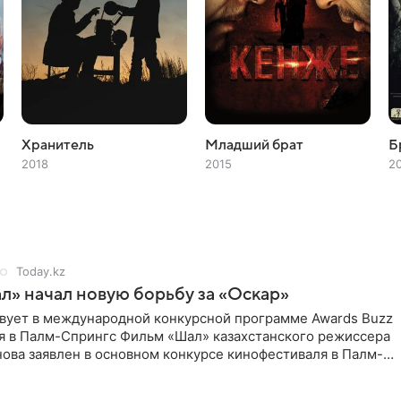
Хранитель
Младший брат
Б
2018
2015
2
Today.kz
» начал новую борьбу за «Оскар»
твует в международной конкурсной программе Awards Buzz
я в Палм-Спрингс Фильм «Шал» казахстанского режиссера
ова заявлен в основном конкурсе кинофестиваля в Палм-
ина