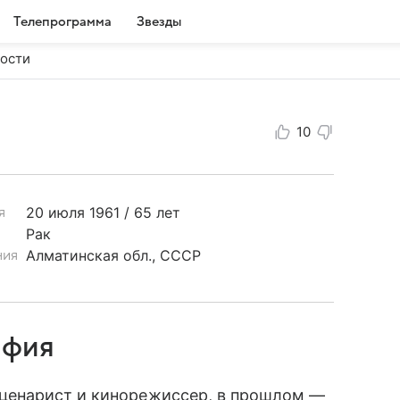
Телепрограмма
Звезды
ости
10
20 июля
1961 / 65 лет
я
Рак
Алматинская обл., СССР
ния
афия
сценарист и кинорежиссер, в прошлом —