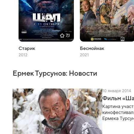
7,1
Старик
Бесмойнак
2012
2021
Ермек Турсунов: Новости
10 января 2014
Фильм «Шал
Картина учас
кинофестивал
Ермека Турсун
Спрингс. Карт