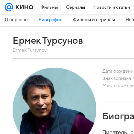
Фильмы
Сериалы
Новости и статьи
О персоне
Биография
Фильмы и сериалы
Нов
Ермек Турсунов
Ermek Tursynov
Дата рождени
Знак зодиака
Место рожде
Биогр
Писатель, 