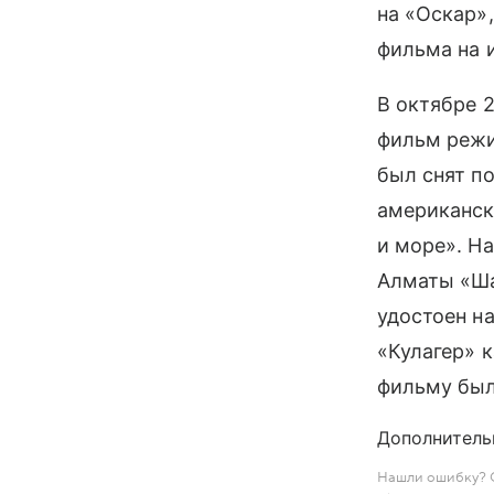
на «Оскар»
фильма на 
В октябре 
фильм режи
был снят п
американск
и море». На
Алматы «Ша
удостоен н
«Кулагер» к
фильму был
Дополнитель
Нашли ошибку? С