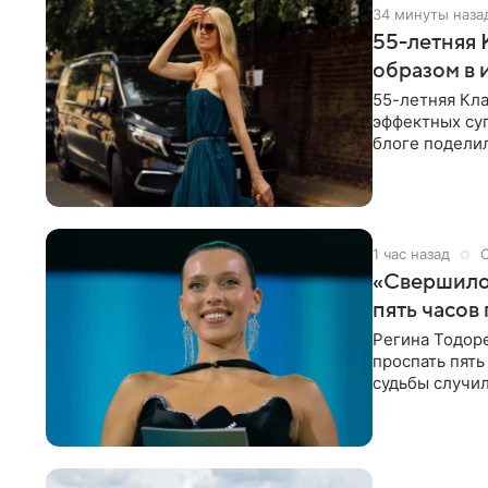
34 минуты наза
55-летняя
образом в 
55-летняя Кла
эффектных су
блоге поделил
роли гостьи,
1 час назад
«Свершилос
пять часов
Регина Тодоре
проспать пять
судьбы случил
ребенком. Ар