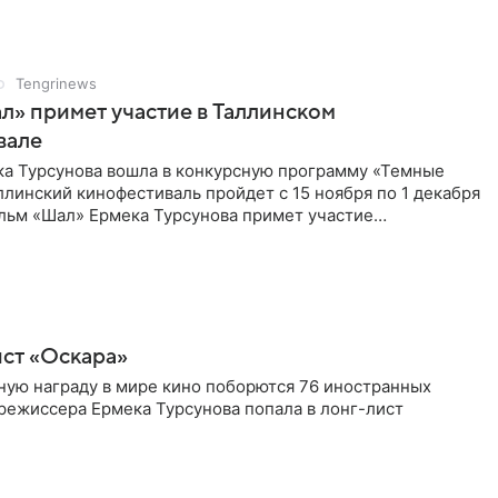
Tengrinews
» примет участие в Таллинском
вале
ка Турсунова вошла в конкурсную программу «Темные
ллинский кинофестиваль пройдет с 15 ноября по 1 декабря
ильм «Шал» Ермека Турсунова примет участие
ной конкурсной
ист «Оскара»
жную награду в мире кино поборются 76 иностранных
 режиссера Ермека Турсунова попала в лонг-лист