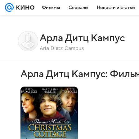
Фильмы
Сериалы
Новости и статьи
Арла Дитц Кампус
Arla Dietz Campus
Арла Дитц Кампус: Филь