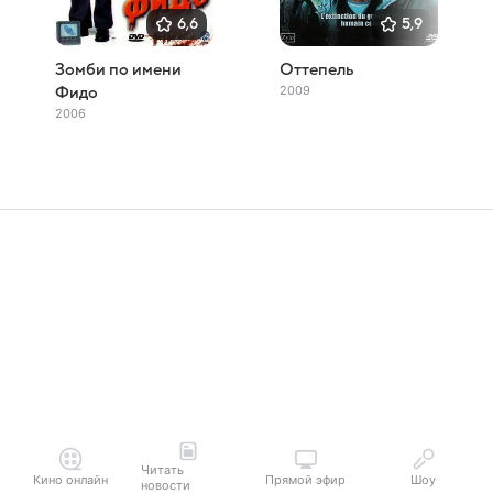
6,6
5,9
Зомби по имени
Оттепель
2009
Фидо
2006
Читать
Кино онлайн
Прямой эфир
Шоу
новости