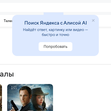
Телепрограмма
Звезды
Поиск Яндекса с Алисой AI
Найдёт ответ, картинку или видео —
быстро и точно
Попробовать
иалы