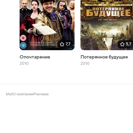
7,7
5,7
Опочтарение
Потерянное будущее
2010
2010
Mail
О компании
Реклама