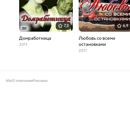
7,3
6,9
Домработница
Любовь со всеми
остановками
2011
2017
Mail
О компании
Реклама