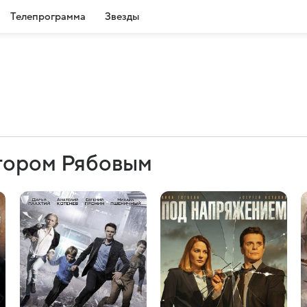
Телепрограмма
Звезды
тором Рябовым