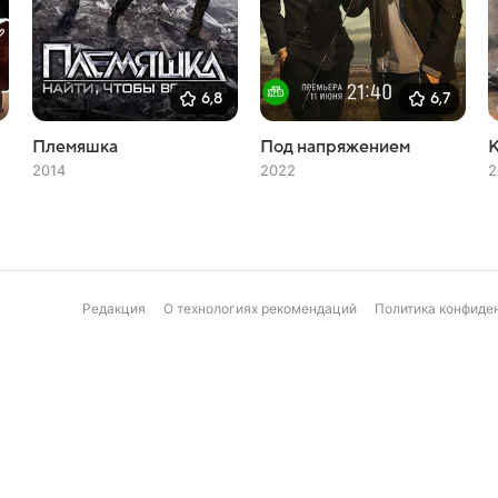
6,8
6,7
Племяшка
Под напряжением
К
2014
2022
2
Редакция
О технологиях рекомендаций
Политика конфиде