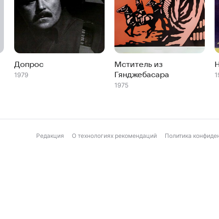
Допрос
Мститель из
Гянджебасара
1979
1
1975
Редакция
О технологиях рекомендаций
Политика конфиде