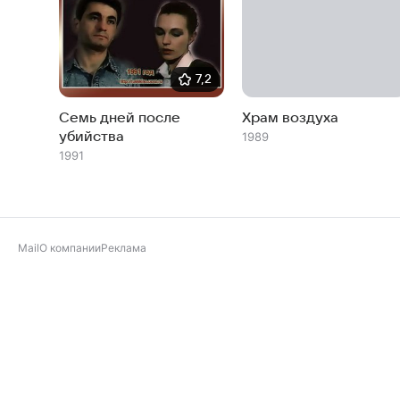
7,2
Семь дней после
Храм воздуха
убийства
1989
1991
Mail
О компании
Реклама