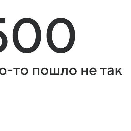
500
о-то пошло не так