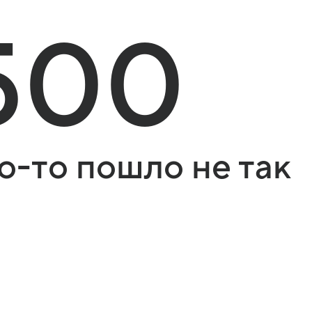
500
о-то пошло не так