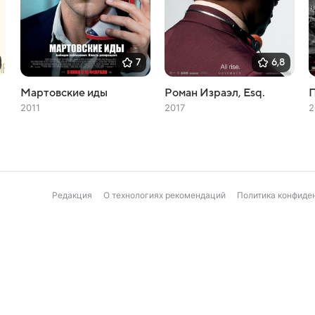
7
6,8
Мартовские иды
Роман Израэл, Esq.
П
2011
2017
2
Редакция
О технологиях рекомендаций
Политика конфиде